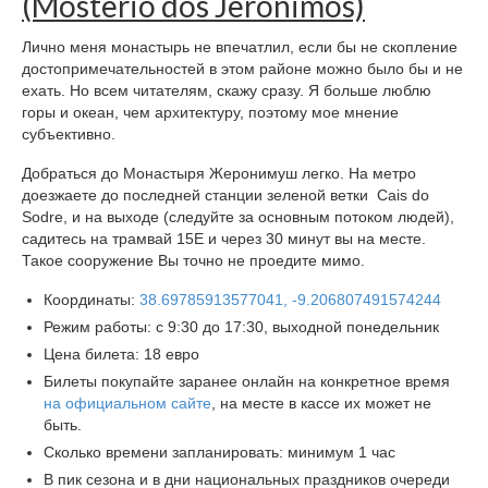
(Mosterio dos Jeronimos)
Лично меня монастырь не впечатлил, если бы не скопление
достопримечательностей в этом районе можно было бы и не
ехать. Но всем читателям, скажу сразу. Я больше люблю
горы и океан, чем архитектуру, поэтому мое мнение
субъективно.
Добраться до Монастыря Жеронимуш легко. На метро
доезжаете до последней станции зеленой ветки Cais do
Sodre, и на выходе (следуйте за основным потоком людей),
садитесь на трамвай 15Е и через 30 минут вы на месте.
Такое сооружение Вы точно не проедите мимо.
Координаты:
38.69785913577041, -9.206807491574244
Режим работы: с 9:30 до 17:30, выходной понедельник
Цена билета: 18 евро
Билеты покупайте заранее онлайн на конкретное время
на официальном сайте
, на месте в кассе их может не
быть.
Сколько времени запланировать: минимум 1 час
В пик сезона и в дни национальных праздников очереди