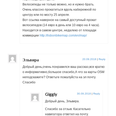
Велосипеды не только можно, но и нужно брать.
Очень классно прокатиться вдоль набережной по
центру или по мосту 25 апреля.
Вот ссылка наверное на самый доступный прокат
велосипедов (14 евро в день или 10 евро на 4 часа).
Находится в самом центре, недалеко от площади
коммерции
http://lisbonbikemap.com/en/map/
Эльвира
20.09.2018
|
Reply
Добрый день,очень понравился ваш рассказ,все кратко
о информативно,большое спасибо,А что за карты OSM
неподскажите? Ответьте пожалуйста на эл почту.
Спасибо
Giggly
30.09.2018
|
Reply
Добрый день, Эльвира.
Спасибо за отзыв. Касательно
навигатора ответил на почту.