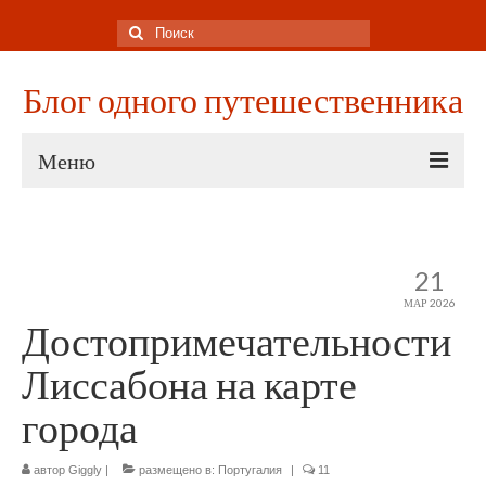
Поиск:
Блог одного путешественника
Меню
ИТАЛИЯ
Прокат авто на Сицилии
21
МАР 2026
Достопримечательности Палермо
Достопримечательности
Путеводитель по Палермо
Лиссабона на карте
Липарские острова
города
Острова Вулкано, Липари и Стромболи
автор
Giggly
|
размещено в:
Португалия
|
11