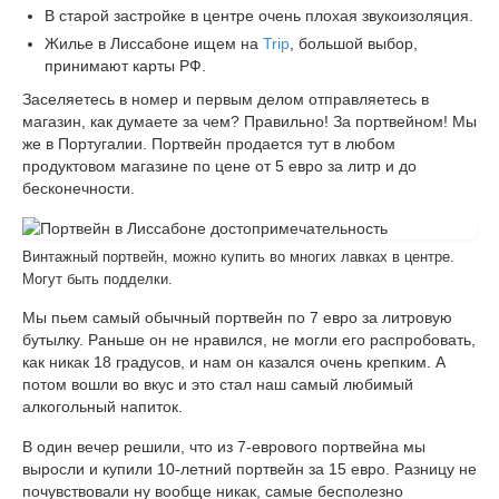
Босфор
В старой застройке в центре очень плохая звукоизоляция.
Жилье в Лиссабоне ищем на
Trip
, большой выбор,
Как собрать пакет документов на заплыв через
принимают карты РФ.
Босфор?
Заселяетесь в номер и первым делом отправляетесь в
Как переплыть Босфор?
магазин, как думаете за чем? Правильно! За портвейном! Мы
же в Португалии. Портвейн продается тут в любом
продуктовом магазине по цене от 5 евро за литр и до
бесконечности.
Винтажный портвейн, можно купить во многих лавках в центре.
Могут быть подделки.
Мы пьем самый обычный портвейн по 7 евро за литровую
бутылку. Раньше он не нравился, не могли его распробовать,
как никак 18 градусов, и нам он казался очень крепким. А
потом вошли во вкус и это стал наш самый любимый
алкогольный напиток.
В один вечер решили, что из 7-еврового портвейна мы
выросли и купили 10-летний портвейн за 15 евро. Разницу не
почувствовали ну вообще никак, самые бесполезно