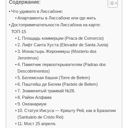
и восхождение на Этну
Содержание:
Что удивило в Лиссабоне:
ПОРТУГАЛИЯ
Апартаменты в Лиссабоне или где жить
Албуфейра, Алгарве — пляжный отдых на
Достопримечательности Лиссабона на карте:
берегу атлантического океана
ТОП-15
1. Площадь коммерции (Praca de Comercio)
Достопримечательности Лиссабона на карте
2. Лифт Санта Хуста (Elevador de Santa Justa)
города
3. Монастырь Жеронимуш (Mosterio dos
Jeronimos)
Экскурсии в Лиссабоне на русском языке
4. Памятник первооткрывателям (Padrao dos
Достопримечательности Синтры и мыс Рока за
Descobrimentos)
2 дня
5. Белемская башня (Torre de Belem)
6. Паштейш де Белем (Pasteis de Belem)
Самостоятельная экскурсия в Лиссабоне Hop
7. Знаменитый трамвай №28.
On Hop Off
8. Район Алфама
9. Океанариум
ГРУЗИЯ/АРМЕНИЯ
10. Статуя Иисуса — Кришту Рей, как в Бразилии
Военно-грузинская дорога, Троицкая церковь
(Santuário de Cristo Rei)
в Гергети и Казбек за 1 день
11. Мост 25 апреля.