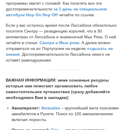
программы хватит с головой. Как посетить все эти
достопримечательности
за 1 день на специальном
автобусе Hop On Hop Off
читайте по ссылке.
Если у вас осталось время после Лиссабона обязательно
посетите Синтру — резиденцию королей, что в 30
километрах от Лиссабона и знаменитый Мыс Рока. О ней
читайте в статье:
Синтра и Мыс рока
. А далее можно
отправиться на юг Португалии на неделю
отдыхать на
океане
. Достопримечательности Лиссабона никого не
оставят равнодушными.
ВАЖНАЯ ИНФОРМАЦИЯ: ниже основные ресурсы
которые нам помогают организовать любое
самостоятельное путешествие (сразу добавляйте
необходимое Вам в закладки):
Авиаперелет:
Aviasales
– крупнейший мета поисковик
авиабилетов в Рунете. Поиск по 100 авиакомпаниям
включая лоукосты.
Отели со скидкой:
Trip
— отели и апартаменты,