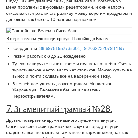
штуку. Так что думайте сами, решайте сами. Возможно у
меня проблемы с вкусовыми рецепторами, и они напрочь
отказываются различать разницу между дорогим продуктом и
дешевым, как было с 10 летним портвейном.
Вход в знаменитую кондитерскую Паштейш де Белем
Координаты:
38.69751552735301, -9.203223207987897
Режим работы: с 8 до 21 ежедневно
Тут запланируйте выпить кофе и скушать паштейш. Очень
туристическое место, часто нет столиков. Можно купить на
вынос и пойти скушать всё на набережной Тежу.
В пешей доступности, совсем рядом: Монастырь
Жеронимуш, Белемская башня и памятник
Первооткрывателям.
7. Знаменитый трамвай №28.
Друзья, поверьте снаружи намного лучше чем внутри.
Обычный советский трамвайчик, с кучей народу внутри,
старые лавки, по отзывам там много и карманников, так как