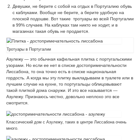
путешествие в сказку, Норвегия
Девушки, не берите с собой на отдых в Португалию обувь
с каблуками. Вообще не берите, а берите удобную на
Цены в Норвегии
плоской подошве. Вот такие тротуары во всей Португалии
в 99% случаев. На каблуках там никто не ходит, и в
Аренда авто в Норвегии в Бергене, личный
магазинах такая обувь не продается.
опыт
ГОЛЛАНДИЯ
Тротуары в Португалии
10 вещей, которые нужно сделать в
Азулежу — это обычная кафельная плитка с португальскими
Амстердаме. Только правда!
узорами. Но если ее нет в списке достопримечательности
Лиссабона, то она точно есть в списке национальная
Улицы Амстердама
гордость. А когда мы эту плитку выкладываем в туалете или в
лучшем случае на кухне, то португальцы облицовывают
ХОРВАТИЯ
такой плиткой дома снаружи. И это все называется —
Азулежу. Признаюсь честно, довольно неплохо это все
Путешествие по Хорватии
смотрится.
ГРЕЦИЯ
Классический дом с Азулежу, таких в центре Лиссабона очень
Цены в Халкидики в Греции
много.