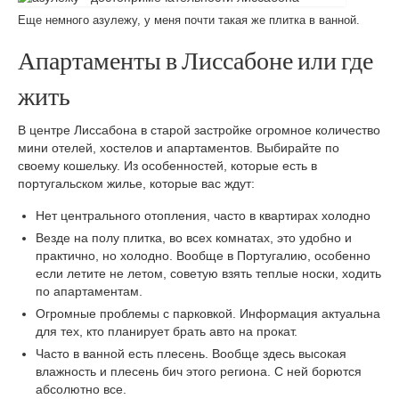
Аренда авто в Халкидики в Греции
Еще немного азулежу, у меня почти такая же плитка в ванной.
Что привезти в подарок из Халкидики Греция
Апартаменты в Лиссабоне или где
Экскурсии в Халкидики в Греции
жить
Аренда жилья в Халкидиках
В центре Лиссабона в старой застройке огромное количество
мини отелей, хостелов и апартаментов. Выбирайте по
Восхождение на Олимп самостоятельно
своему кошельку. Из особенностей, которые есть в
португальском жилье, которые вас ждут:
Нетуристическая Греция: Халкидики
Нет центрального отопления, часто в квартирах холодно
Салоники за 1 день
Везде на полу плитка, во всех комнатах, это удобно и
практично, но холодно. Вообще в Португалию, особенно
СИНГАПУР
если летите не летом, советую взять теплые носки, ходить
по апартаментам.
8 самых-самых вещей, которые нужно сделать
в Сингапуре
Огромные проблемы с парковкой. Информация актуальна
для тех, кто планирует брать авто на прокат.
ТУРЦИЯ
Часто в ванной есть плесень. Вообще здесь высокая
влажность и плесень бич этого региона. С ней борются
Как зарегистрироваться на заплыв через
абсолютно все.