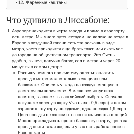
12. Жаренные каштаны
Ереван, Армения в мае
Что удивило в Лиссабоне:
Серные бани в Тбилиси, собственный опыт
Тбилиси весной или 2 дня в царстве царицы
Аэропорт находится в черте города и прямо в аэропорту
Тамары
есть метро. Мы много путешествуем, но далеко не везде в
Европе в воздушной гавани есть эта роскошь в виде
метро, часто приходится еще брать такси или ехать час
Храм Гарни, монастырь Гегард и базальтовый
до города на общественном транспорте. Это Очень
орган из Еревана на 1 день
удобно, вышел, получил багаж, сел в метро и через 20
минут ты в самом центре.
Чем заняться в Батуми, когда уже все
Распишу немного про систему оплаты: оплатить
посмотрел
проезд в метро можно только в специальном
банкомате. Они есть у входа на каждую станцию в
ЗАНЗИБАР
достаточном количестве. В меню все интуитивно
понятно, главное язык английский выбрать. Сначала
Путешествие на Занзибар или Акунаматата в
покупаете зеленую карту Viva (залог 0,5 евро) и потом
Танзании
заряжаете эту карту поездками, одна поездка 1,9 евро.
Цена поездки не зависит от зоны и количества станций.
НОРВЕГИЯ
Можно прикладывать просто банковскую карту, цена за
проезд почти такая же, если у вас есть работающие в
Язык тролля (Trolltunga) или волшебное
Европе карты.