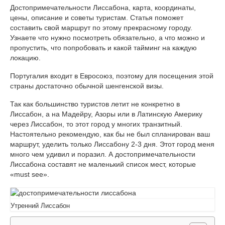
Транспорт на Сицилии
Достопримечательности Лиссабона, карта, координаты,
цены, описание и советы туристам. Статья поможет
Венеция город на воде
составить свой маршрут по этому прекрасному городу.
Узнаете что нужно посмотреть обязательно, а что можно и
Достопримечательности Неаполя: фото,
пропустить, что попробовать и какой тайминг на каждую
описание, карта
локацию.
Экскурсии в Неаполе на русском языке
Португалия входит в Евросоюз, поэтому для посещения этой
страны достаточно обычной шенгенской визы.
Отели и апартаменты Неаполя
Так как большинство туристов летит не конкретно в
Неаполь самостоятельно
Лиссабон, а на Мадейру, Азоры или в Латинскую Америку
через Лиссабон, то этот город у многих транзитный.
Цены в Неаполе
Настоятельно рекомендую, как бы не был спланирован ваш
маршрут, уделить только Лиссабону 2-3 дня. Этот город меня
Остров Фавиньяна, Эгадские острова —
много чем удивил и поразил. А достопримечательности
кусочек рая на Земле!
Лиссабона составят не маленький список мест, которые
«must see».
На Этну самостоятельно, без машины и почти
бесплатно
Утренний Лиссабон
Сицилийские каникулы или три моря за 7 дней