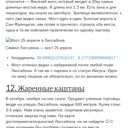
относится — Висячий мост, который входит в 20ку самых
длинных мостов мира. И длина его 2,3 км. Есть зона и для
пешеходов, мы ехали на автобусе. Зрелище великолепное, с
него уже виден океан. Мост один в один Золотые ворота в
Сан-Франциско, как позже я прочитал, строила оба моста
одна и та же компания практически по одному чертежу.
Символ Лиссабона — мост 25 апреля
Координаты:
38.68952122816137, -9.177138899666817
Мост отлично видно с набережной почти любой точки
Лиссабона. А так же с парома и со статую Иисуса. Идти
по нему пешком не обязательно, но по желанию можно.
12. Жаренные каштаны
В октябре, ноябре на них сезон. Продают уличные торговцы
везде на улицах Лиссабона, каждые 500 метров. Кулек стоит
3-5 евро. Нам очень нравятся, покупаем регулярно:
отличная закуска под пиво. На карте
достопримечательностей Лиссабона, их не найдете 🙂 С
этим заданием без проблем справитесь на месте.