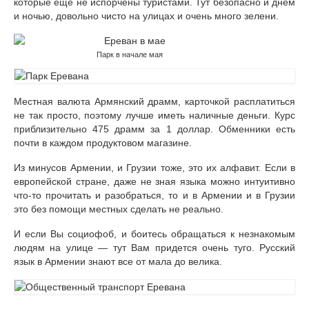
и восхождение на Этну
которые еще не испорчены туристами. Тут безопасно и днем
и ночью, довольно чисто на улицах и очень много зелени.
ПОРТУГАЛИЯ
Парк в начале мая
Албуфейра, Алгарве — пляжный отдых на
берегу атлантического океана
Достопримечательности Лиссабона на карте
Местная валюта Армянский драмм, карточкой расплатиться
города
не так просто, поэтому лучше иметь наличные деньги. Курс
приблизительно 475 драмм за 1 доллар. Обменники есть
Экскурсии в Лиссабоне на русском языке
почти в каждом продуктовом магазине.
Из минусов Армении, и Грузии тоже, это их алфавит. Если в
Достопримечательности Синтры и мыс Рока за
европейской стране, даже не зная языка можно интуитивно
2 дня
что-то прочитать и разобраться, то и в Армении и в Грузии
это без помощи местных сделать не реально.
Самостоятельная экскурсия в Лиссабоне Hop
On Hop Off
И если Вы социофоб, и боитесь обращаться к незнакомым
людям на улице — тут Вам придется очень туго. Русский
ГРУЗИЯ/АРМЕНИЯ
язык в Армении знают все от мала до велика.
Военно-грузинская дорога, Троицкая церковь
в Гергети и Казбек за 1 день