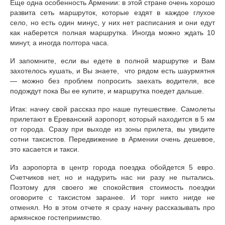
Еще одна особенность Армении: в этой стране очень хорошо
Ереван, Армения в мае
развита сеть маршруток, которые ездят в каждое глухое
село, но есть один минус, у них нет расписания и они едут
Серные бани в Тбилиси, собственный опыт
как наберется полная маршрутка. Иногда можно ждать 10
минут, а иногда полтора часа.
Тбилиси весной или 2 дня в царстве царицы
И запомните, если вы едете в полной маршрутке и Вам
Тамары
захотелось кушать, и Вы знаете, что рядом есть шаурмятня
— можно без проблем попросить заехать водителя, все
Храм Гарни, монастырь Гегард и базальтовый
подождут пока Вы ее купите, и маршрутка поедет дальше.
орган из Еревана на 1 день
Итак: начну свой рассказ про наше путешествие. Самолеты
Чем заняться в Батуми, когда уже все
прилетают в Ереванский аэропорт, который находится в 5 км
посмотрел
от города. Сразу при выходе из зоны прилета, вы увидите
сотни таксистов. Передвижение в Армении очень дешевое,
ЗАНЗИБАР
это касается и такси.
Путешествие на Занзибар или Акунаматата в
Из аэропорта в центр города поездка обойдется 5 евро.
Танзании
Счетчиков нет, но и надурить нас ни разу не пытались.
Поэтому для своего же спокойствия стоимость поездки
НОРВЕГИЯ
оговорите с таксистом заранее. И торг никто нигде не
отменял. Но в этом отчете я сразу начну рассказывать про
Язык тролля (Trolltunga) или волшебное
армянское гостеприимство.