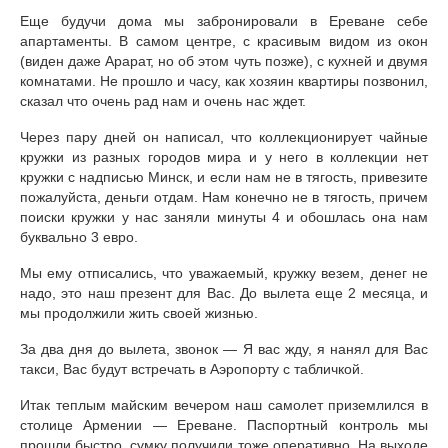
путешествие в сказку, Норвегия
Еще будучи дома мы забронировали в Ереване себе
апартаменты. В самом центре, с красивым видом из окон
Цены в Норвегии
(виден даже Арарат, но об этом чуть позже), с кухней и двумя
комнатами. Не прошло и часу, как хозяин квартиры позвонил,
Аренда авто в Норвегии в Бергене, личный
сказал что очень рад нам и очень нас ждет.
опыт
Через пару дней он написал, что коллекционирует чайные
ГОЛЛАНДИЯ
кружки из разных городов мира и у него в коллекции нет
кружки с надписью Минск, и если нам не в тягость, привезите
10 вещей, которые нужно сделать в
пожалуйста, деньги отдам. Нам конечно не в тягость, причем
Амстердаме. Только правда!
поиски кружки у нас заняли минуты 4 и обошлась она нам
буквально 3 евро.
Улицы Амстердама
Мы ему отписались, что уважаемый, кружку везем, денег не
ХОРВАТИЯ
надо, это наш презент для Вас. До вылета еще 2 месяца, и
мы продолжили жить своей жизнью.
Путешествие по Хорватии
За два дня до вылета, звонок — Я вас жду, я нанял для Вас
такси, Вас будут встречать в Аэропорту с табличкой.
ГРЕЦИЯ
Итак теплым майским вечером наш самолет приземлился в
Цены в Халкидики в Греции
столице Армении — Ереване. Паспортный контроль мы
прошли быстро, сумку получили тоже оперативно. На выходе