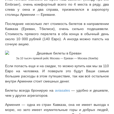
Транспорт на Сицилии
Embraer), очень комфортный всего по 4 места в ряду, два
слева у окна и два справа, приземлился в аэропорту
Венеция город на воде
столицы Армении — Ереване.
Достопримечательности Неаполя: фото,
Последние несколько лет стоимость билетов в направлении
описание, карта
Кавказа (Ереван, Тбилиси), очень сильно подешевели.
Стоимость прямого перелета в оба конца в обычный день
Экскурсии в Неаполе на русском языке
около 10 000 рублей (140 Евро). А иногда можно папсть на
сочную акцию.
Отели и апартаменты Неаполя
Неаполь самостоятельно
За 10 тысяч прямой рейс Москва — Ереван — Москва (бомба)
Если попасть еще и на скидки, то можно купить как мы за 110
Цены в Неаполе
Евро на человека. И поверьте это будут Ваши самые
большие расходы в этом путешествие, так как всё остальное
Остров Фавиньяна, Эгадские острова —
внутри Армении стоит смешных денег.
кусочек рая на Земле!
Билеты всегда бронирую на
aviasales
— удобно и дешевле,
На Этну самостоятельно, без машины и почти
чем у других агрегаторов.
бесплатно
Армения — одна из стран Кавказа, она не имеет выхода к
Сицилийские каникулы или три моря за 7 дней
морю, но зато имеет изумительные горы и добрых людей,