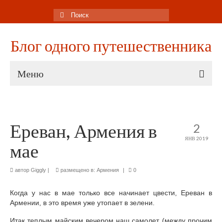
Поиск:
Блог одного путешественника
Меню
ИТАЛИЯ
Прокат авто на Сицилии
Ереван, Армения в
2
ЯНВ 2019
Достопримечательности Палермо
мае
Путеводитель по Палермо
автор
Giggly
|
размещено в:
Армения
|
0
Липарские острова
Когда у нас в мае только все начинает цвести, Ереван в
Острова Вулкано, Липари и Стромболи
Армении, в это время уже утопает в зелени.
Итак теплым майским вечером наш самолет (между прочим