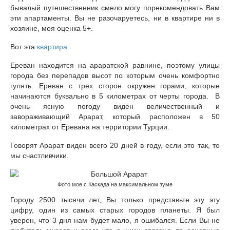
Босфор
бывалый путешественник смело могу порекомендовать Вам
эти апартаменты. Вы не разочаруетесь, ни в квартире ни в
Как собрать пакет документов на заплыв через
хозяине, моя оценка 5+.
Босфор?
Вот эта
квартира
.
Как переплыть Босфор?
Ереван находится на араратской равнине, поэтому улицы
города без перепадов высот по которым очень комфортно
гулять. Ереван с трех сторон окружен горами, которые
начинаются буквально в 5 километрах от черты города. В
очень ясную погоду виден величественный и
завораживающий Арарат, который расположен в 50
километрах от Еревана на территории Турции.
Говорят Арарат виден всего 20 дней в году, если это так, то
мы счастливчики.
Фото мое с Каскада на максимальном зуме
Городу 2500 тысячи лет, Вы только представьте эту эту
цифру, один из самых старых городов планеты. Я был
уверен, что 3 дня нам будет мало, я ошибался. Если Вы не