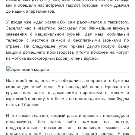
Аренда авто в Халкидики в Греции
как и обещали нас встречал таксист, который мигом домчал
до наших апартаментов.
Что привезти в подарок из Халкидики Греция
У входа уже ждал хозяин.Он сам рассчитался с таксистом.
Экскурсии в Халкидики в Греции
Заселил нас в квартиру, рассказал про ближайшие вкусные
заведения с национальной кухней, дал нам мобильный
Аренда жилья в Халкидиках
телефон с местной симкой и бесплатными звонками по
стране. На следующее утро привез двухлитровую банку
Восхождение на Олимп самостоятельно
мацони домашнего производства (что-то похожее на йогурт
из молока высокогорных коров), очень вкусно.
Нетуристическая Греция: Халкидики
Салоники за 1 день
На второй день, пока мы собирались он приехал с букетом
сирени для моей жены. А в последний день в Ереване он
СИНГАПУР
вручил нам пакет с домашними пирожками с мясом и
картошкой в дорогу, что бы мы не проголодались пока будем
8 самых-самых вещей, которые нужно сделать
ехать в Тбилиси.
в Сингапуре
И что самое главное, каждый раз эти презенты происходили
ТУРЦИЯ
ненавязчиво, без каких либо намеков на оплату,
предварительно позвонив он спрашивал можно ли
Как зарегистрироваться на заплыв через
подъехать к нам, все делалось от чистого сердца. Я как